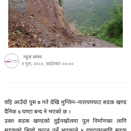
न्यूज समय
१ पुस, २०८०, आईतबार ००:००
यहि आउँदो पुस ७ गते देखि मुग्लिन–नारायणघाट सडक खण्ड
दैनिक ४ घण्टा बन्द हुने भएको छ ।
उक्त सडक खण्डको तुईनखोलमा पुल निर्माणका लागि
सडकको भित्तो काट्नु पर्ने भएकाले ४ घण्टाकालागि सडक