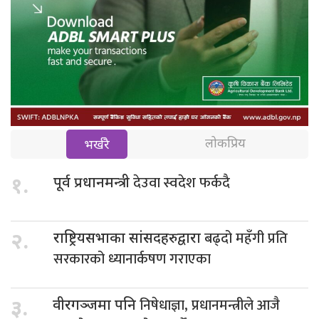
लोकप्रिय
भर्खरै
देउवा स्वदेश फर्कदै
१.
पूर्व प्रधानमन्त्री
बढ्दो महँगी प्रति
२.
राष्ट्रियसभाका सांसदहरुद्वारा
सरकारको ध्यानार्कषण गराएका
निषेधाज्ञा, प्रधानमन्त्रीले आजै
३.
वीरगञ्जमा पनि