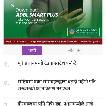
लोकप्रिय
भर्खरै
देउवा स्वदेश फर्कदै
१.
पूर्व प्रधानमन्त्री
बढ्दो महँगी प्रति
२.
राष्ट्रियसभाका सांसदहरुद्वारा
सरकारको ध्यानार्कषण गराएका
निषेधाज्ञा, प्रधानमन्त्रीले आजै
३.
वीरगञ्जमा पनि