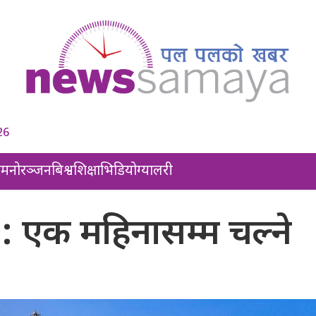
26
ल
मनोरञ्जन
बिश्व
शिक्षा
भिडियो
ग्यालरी
रु : एक महिनासम्म चल्ने