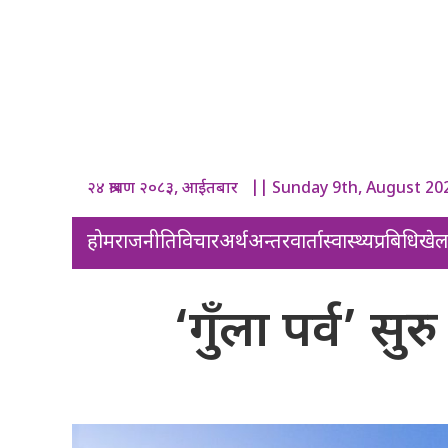
२४ श्रावण २०८३, आईतबार || Sunday 9th, August 20
होम
राजनीति
विचार
अर्थ
अन्तरवार्ता
स्वास्थ्य
प्रबिधि
खे
‘गुँला पर्व’ सु