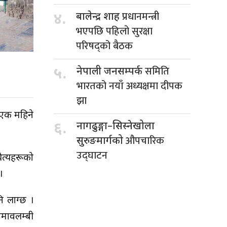
प्रधानमन्त्री
४.
बालेन्द्र शाह
भएपछि पहिलो सुरक्षा
परिषद्को बैठक
समिति
५.
नेपाली जनसम्पर्क
भारतको नयाँ अध्यक्षमा दीपक
झा
 एक महिने
६.
नागढुङ्गा–सिस्नेखोला
औपचारिक
सुरुङमार्गको
उद्घाटन
ैत्यहरूको
।
ि लाग्छ ।
धमावलम्बी