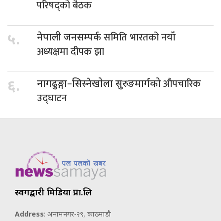
परिषद्को बैठक
समिति भारतको नयाँ
५.
नेपाली जनसम्पर्क
अध्यक्षमा दीपक झा
औपचारिक
६.
नागढुङ्गा–सिस्नेखोला सुरुङमार्गको
उद्घाटन
स्वर्गद्वारी मिडिया प्रा.लि
Address
: अनामनगर-२९, काठमाडौ