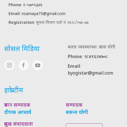
Phone
:
१–५७०५३४६
Email
:
nsamaya75@gmail.com
Registration
: सूचना विभाग दर्ता नं: १६२८/०७६-७७
बजार व्यवस्थापक: प्रयास योगी
सोसल मिडिया
Phone
:
९८४१६२४७०८
Email
:
byogistar@gmail.com
हाम्रो टीम
प्रधान सम्पादक
सम्पादक
दीपक आचार्य
बसन्त योगी
प्रमुख संवाददाता