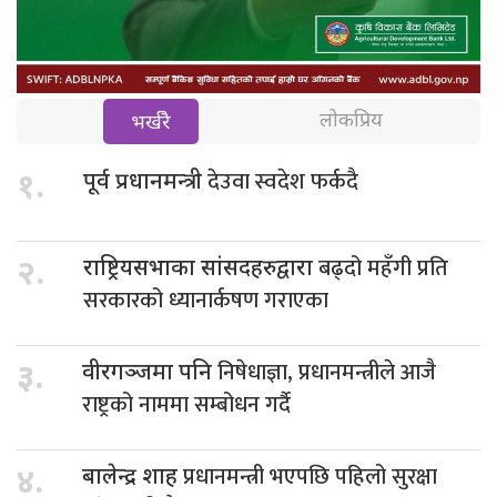
लोकप्रिय
भर्खरै
देउवा स्वदेश फर्कदै
१.
पूर्व प्रधानमन्त्री
बढ्दो महँगी प्रति
२.
राष्ट्रियसभाका सांसदहरुद्वारा
सरकारको ध्यानार्कषण गराएका
निषेधाज्ञा, प्रधानमन्त्रीले आजै
३.
वीरगञ्जमा पनि
राष्ट्रको नाममा सम्बोधन गर्दै
प्रधानमन्त्री भएपछि पहिलो सुरक्षा
४.
बालेन्द्र शाह