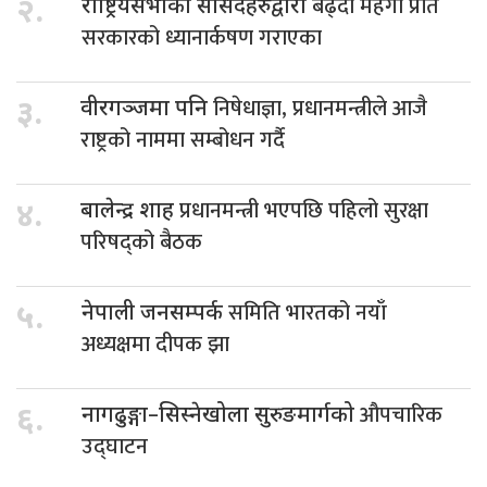
बढ्दो महँगी प्रति
२.
राष्ट्रियसभाका सांसदहरुद्वारा
सरकारको ध्यानार्कषण गराएका
निषेधाज्ञा, प्रधानमन्त्रीले आजै
३.
वीरगञ्जमा पनि
राष्ट्रको नाममा सम्बोधन गर्दै
प्रधानमन्त्री भएपछि पहिलो सुरक्षा
४.
बालेन्द्र शाह
परिषद्को बैठक
समिति भारतको नयाँ
५.
नेपाली जनसम्पर्क
अध्यक्षमा दीपक झा
औपचारिक
६.
नागढुङ्गा–सिस्नेखोला सुरुङमार्गको
उद्घाटन