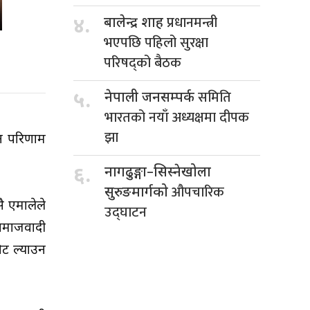
प्रधानमन्त्री
४.
बालेन्द्र शाह
भएपछि पहिलो सुरक्षा
परिषद्को बैठक
समिति
५.
नेपाली जनसम्पर्क
भारतको नयाँ अध्यक्षमा दीपक
झा
चन परिणाम
६.
नागढुङ्गा–सिस्नेखोला
औपचारिक
सुरुङमार्गको
सै एमालेले
उद्घाटन
ा समाजवादी
िट ल्याउन