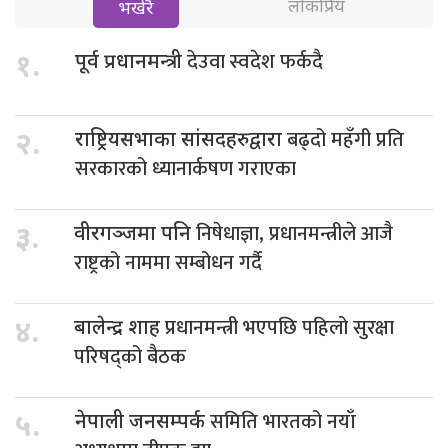
लोकप्रिय
भर्खरै
देउवा स्वदेश फर्कदै
१.
पूर्व प्रधानमन्त्री
बढ्दो महँगी प्रति
२.
राष्ट्रियसभाका सांसदहरुद्वारा
सरकारको ध्यानार्कषण गराएका
निषेधाज्ञा, प्रधानमन्त्रीले आजै
३.
वीरगञ्जमा पनि
राष्ट्रको नाममा सम्बोधन गर्दै
प्रधानमन्त्री भएपछि पहिलो सुरक्षा
४.
बालेन्द्र शाह
परिषद्को बैठक
समिति भारतको नयाँ
५.
नेपाली जनसम्पर्क