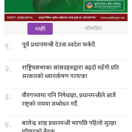
लोकप्रिय
भर्खरै
देउवा स्वदेश फर्कदै
१.
पूर्व प्रधानमन्त्री
बढ्दो महँगी प्रति
२.
राष्ट्रियसभाका सांसदहरुद्वारा
सरकारको ध्यानार्कषण गराएका
निषेधाज्ञा, प्रधानमन्त्रीले आजै
३.
वीरगञ्जमा पनि
राष्ट्रको नाममा सम्बोधन गर्दै
प्रधानमन्त्री भएपछि पहिलो सुरक्षा
४.
बालेन्द्र शाह
परिषद्को बैठक