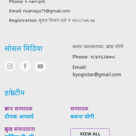
Phone
:
१–५७०५३४६
Email
:
nsamaya75@gmail.com
Registration
: सूचना विभाग दर्ता नं: १६२८/०७६-७७
बजार व्यवस्थापक: प्रयास योगी
सोसल मिडिया
Phone
:
९८४१६२४७०८
Email
:
byogistar@gmail.com
हाम्रो टीम
प्रधान सम्पादक
सम्पादक
दीपक आचार्य
बसन्त योगी
प्रमुख संवाददाता
VIEW ALL