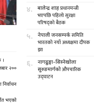
प्रधानमन्त्री
४.
बालेन्द्र शाह
भएपछि पहिलो सुरक्षा
परिषद्को बैठक
समिति
५.
नेपाली जनसम्पर्क
भारतको नयाँ अध्यक्षमा दीपक
झा
छ ।
६.
नागढुङ्गा–सिस्नेखोला
औपचारिक
ंगलबार २००
सुरुङमार्गको
उद्घाटन
 निर्वाचन
र्गत भएको