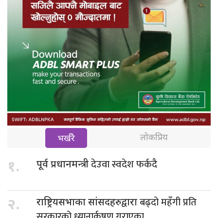
लोकप्रिय
भर्खरै
देउवा स्वदेश फर्कदै
१.
पूर्व प्रधानमन्त्री
बढ्दो महँगी प्रति
२.
राष्ट्रियसभाका सांसदहरुद्वारा
सरकारको ध्यानार्कषण गराएका