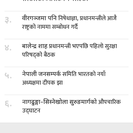
निषेधाज्ञा, प्रधानमन्त्रीले आजै
३.
वीरगञ्जमा पनि
राष्ट्रको नाममा सम्बोधन गर्दै
प्रधानमन्त्री भएपछि पहिलो सुरक्षा
४.
बालेन्द्र शाह
परिषद्को बैठक
समिति भारतको नयाँ
५.
नेपाली जनसम्पर्क
अध्यक्षमा दीपक झा
औपचारिक
६.
नागढुङ्गा–सिस्नेखोला सुरुङमार्गको
उद्घाटन