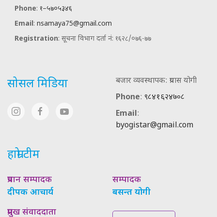
Phone
:
१–५७०५३४६
Email
:
nsamaya75@gmail.com
Registration
: सूचना विभाग दर्ता नं: १६२८/०७६-७७
बजार व्यवस्थापक: प्रयास योगी
सोसल मिडिया
Phone
:
९८४१६२४७०८
Email
:
byogistar@gmail.com
हाम्रो टीम
प्रधान सम्पादक
सम्पादक
दीपक आचार्य
बसन्त योगी
प्रमुख संवाददाता