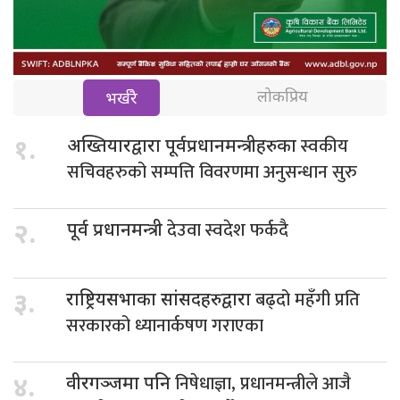
लोकप्रिय
भर्खरै
स्वकीय
१.
अख्तियारद्वारा पूर्वप्रधानमन्त्रीहरुका
सचिवहरुको सम्पत्ति विवरणमा अनुसन्धान सुरु
देउवा स्वदेश फर्कदै
२.
पूर्व प्रधानमन्त्री
बढ्दो महँगी प्रति
३.
राष्ट्रियसभाका सांसदहरुद्वारा
सरकारको ध्यानार्कषण गराएका
निषेधाज्ञा, प्रधानमन्त्रीले आजै
४.
वीरगञ्जमा पनि