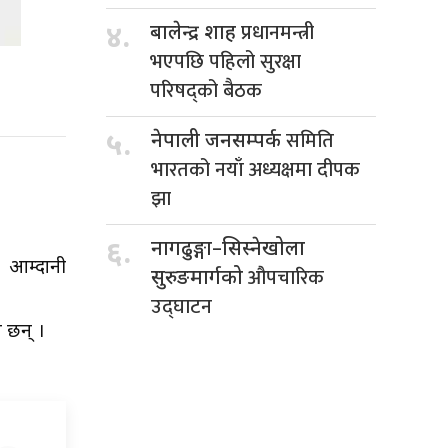
प्रधानमन्त्री
४.
बालेन्द्र शाह
भएपछि पहिलो सुरक्षा
परिषद्को बैठक
समिति
५.
नेपाली जनसम्पर्क
भारतको नयाँ अध्यक्षमा दीपक
झा
६.
नागढुङ्गा–सिस्नेखोला
, आम्दानी
औपचारिक
सुरुङमार्गको
उद्घाटन
ा छन् ।