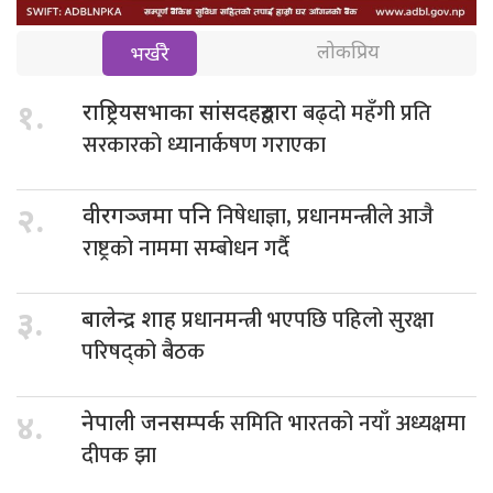
लोकप्रिय
भर्खरै
बढ्दो महँगी प्रति
१.
राष्ट्रियसभाका सांसदहरुद्वारा
सरकारको ध्यानार्कषण गराएका
निषेधाज्ञा, प्रधानमन्त्रीले आजै
२.
वीरगञ्जमा पनि
राष्ट्रको नाममा सम्बोधन गर्दै
प्रधानमन्त्री भएपछि पहिलो सुरक्षा
३.
बालेन्द्र शाह
परिषद्को बैठक
समिति भारतको नयाँ अध्यक्षमा
४.
नेपाली जनसम्पर्क
दीपक झा