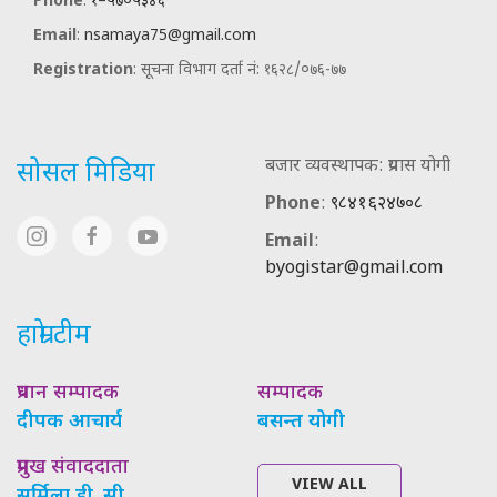
Phone
:
१–५७०५३४६
Email
:
nsamaya75@gmail.com
Registration
: सूचना विभाग दर्ता नं: १६२८/०७६-७७
बजार व्यवस्थापक: प्रयास योगी
सोसल मिडिया
Phone
:
९८४१६२४७०८
Email
:
byogistar@gmail.com
हाम्रो टीम
प्रधान सम्पादक
सम्पादक
दीपक आचार्य
बसन्त योगी
प्रमुख संवाददाता
VIEW ALL
सर्मिला डी. सी.