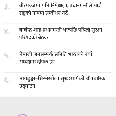
निषेधाज्ञा, प्रधानमन्त्रीले आजै
३.
वीरगञ्जमा पनि
राष्ट्रको नाममा सम्बोधन गर्दै
प्रधानमन्त्री भएपछि पहिलो सुरक्षा
४.
बालेन्द्र शाह
परिषद्को बैठक
समिति भारतको नयाँ
५.
नेपाली जनसम्पर्क
अध्यक्षमा दीपक झा
औपचारिक
६.
नागढुङ्गा–सिस्नेखोला सुरुङमार्गको
उद्घाटन