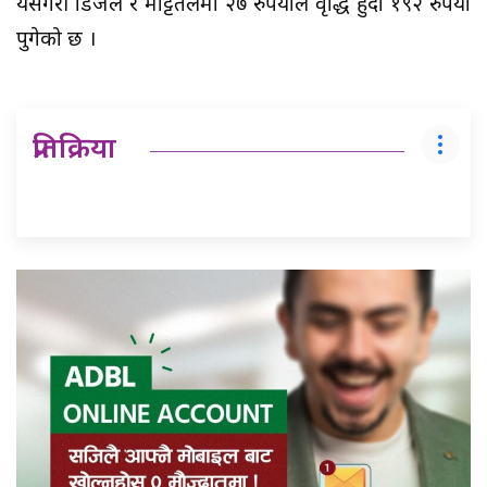
यसैगरी डिजेल र मट्टितेलमा २७ रुपैयाँले वृद्धि हुँदा १९२ रुपैयाँ
पुगेको छ ।
प्रतिक्रिया