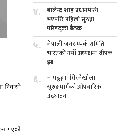
प्रधानमन्त्री
४.
बालेन्द्र शाह
भएपछि पहिलो सुरक्षा
परिषद्को बैठक
समिति
५.
नेपाली जनसम्पर्क
भारतको नयाँ अध्यक्षमा दीपक
झा
६.
नागढुङ्गा–सिस्नेखोला
औपचारिक
सुरुङमार्गको
घा निवासी
उद्घाटन
ाल्न गएको