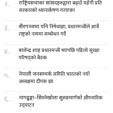
बढ्दो महँगी प्रति
२.
राष्ट्रियसभाका सांसदहरुद्वारा
सरकारको ध्यानार्कषण गराएका
निषेधाज्ञा, प्रधानमन्त्रीले आजै
३.
वीरगञ्जमा पनि
राष्ट्रको नाममा सम्बोधन गर्दै
प्रधानमन्त्री भएपछि पहिलो सुरक्षा
४.
बालेन्द्र शाह
परिषद्को बैठक
समिति भारतको नयाँ
५.
नेपाली जनसम्पर्क
अध्यक्षमा दीपक झा
औपचारिक
६.
नागढुङ्गा–सिस्नेखोला सुरुङमार्गको
उद्घाटन