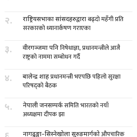
बढ्दो महँगी प्रति
२.
राष्ट्रियसभाका सांसदहरुद्वारा
सरकारको ध्यानार्कषण गराएका
निषेधाज्ञा, प्रधानमन्त्रीले आजै
३.
वीरगञ्जमा पनि
राष्ट्रको नाममा सम्बोधन गर्दै
प्रधानमन्त्री भएपछि पहिलो सुरक्षा
४.
बालेन्द्र शाह
परिषद्को बैठक
समिति भारतको नयाँ
५.
नेपाली जनसम्पर्क
अध्यक्षमा दीपक झा
औपचारिक
६.
नागढुङ्गा–सिस्नेखोला सुरुङमार्गको