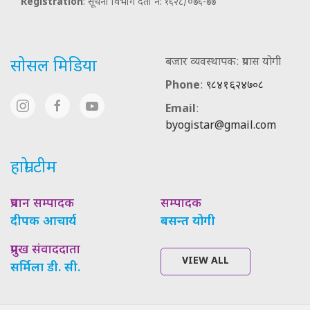
Registration
: सूचना विभाग दर्ता नं: १६२८/०७६-७७
बजार व्यवस्थापक: प्रयास योगी
सोसल मिडिया
Phone
:
९८४१६२४७०८
Email
:
byogistar@gmail.com
हाम्रो टीम
प्रधान सम्पादक
सम्पादक
दीपक आचार्य
बसन्त योगी
प्रमुख संवाददाता
VIEW ALL
सर्मिला डी. सी.