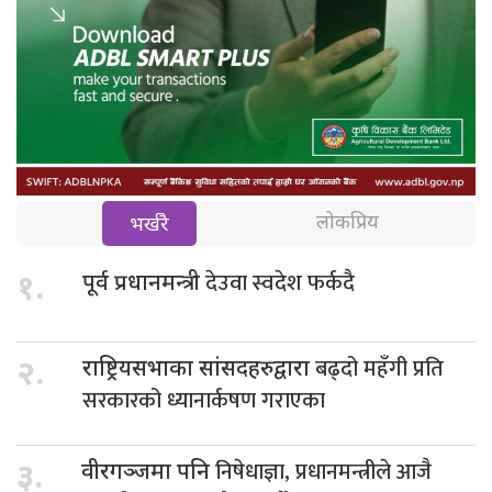
लोकप्रिय
भर्खरै
देउवा स्वदेश फर्कदै
१.
पूर्व प्रधानमन्त्री
बढ्दो महँगी प्रति
२.
राष्ट्रियसभाका सांसदहरुद्वारा
सरकारको ध्यानार्कषण गराएका
निषेधाज्ञा, प्रधानमन्त्रीले आजै
३.
वीरगञ्जमा पनि