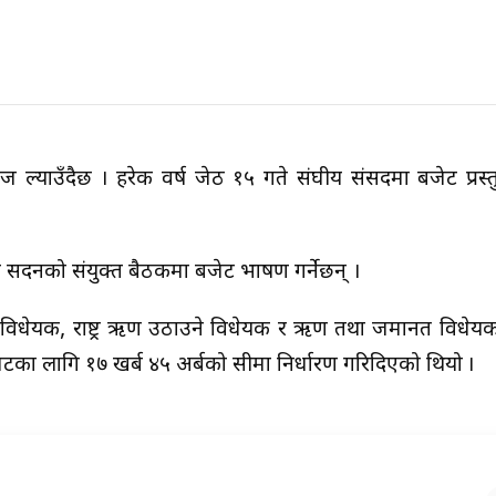
उँदैछ । हरेक वर्ष जेठ १५ गते संघीय संसदमा बजेट प्रस्तुत ग
घीय सदनको संयुक्त बैठकमा बजेट भाषण गर्नेछन् ।
ोजन विधेयक, राष्ट्र ऋण उठाउने विधेयक र ऋण तथा जमानत विधेय
का लागि १७ खर्ब ४५ अर्बको सीमा निर्धारण गरिदिएको थियो ।