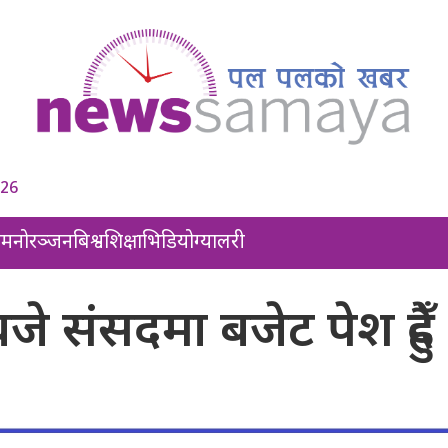
026
ल
मनोरञ्जन
बिश्व
शिक्षा
भिडियो
ग्यालरी
 संसदमा बजेट पेश हुँदै