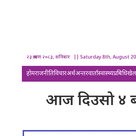
२३ श्रावण २०८३, शनिबार || Saturday 8th, August 2
होम
राजनीति
विचार
अर्थ
अन्तरवार्ता
स्वास्थ्य
प्रबिधि
खे
आज दिउसो ४ बजे