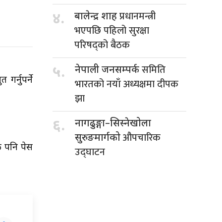
प्रधानमन्त्री
४.
बालेन्द्र शाह
भएपछि पहिलो सुरक्षा
परिषद्को बैठक
समिति
५.
नेपाली जनसम्पर्क
र्नुपर्ने
भारतको नयाँ अध्यक्षमा दीपक
झा
६.
नागढुङ्गा–सिस्नेखोला
औपचारिक
सुरुङमार्गको
क पनि पेस
उद्घाटन