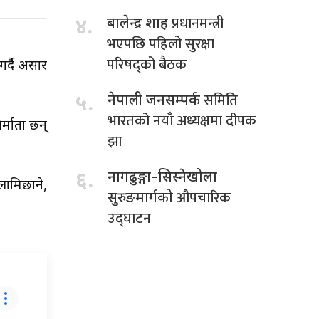
प्रधानमन्त्री
४.
बालेन्द्र शाह
भएपछि पहिलो सुरक्षा
परिषद्को बैठक
र्दै असार
समिति
५.
नेपाली जनसम्पर्क
भारतको नयाँ अध्यक्षमा दीपक
र्माता छन्
झा
६.
नागढुङ्गा–सिस्नेखोला
 लामिछाने,
औपचारिक
सुरुङमार्गको
उद्घाटन