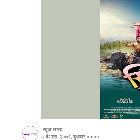
न्यूज समय
७ बैशाख, २०७९, बुधबार ००:००