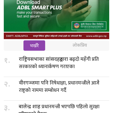
लोकप्रिय
भर्खरै
बढ्दो महँगी प्रति
१.
राष्ट्रियसभाका सांसदहरुद्वारा
सरकारको ध्यानार्कषण गराएका
निषेधाज्ञा, प्रधानमन्त्रीले आजै
२.
वीरगञ्जमा पनि
राष्ट्रको नाममा सम्बोधन गर्दै
प्रधानमन्त्री भएपछि पहिलो सुरक्षा
३.
बालेन्द्र शाह