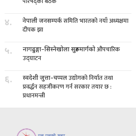
परिषद्को बैठक
समिति भारतको नयाँ अध्यक्षमा
४.
नेपाली जनसम्पर्क
दीपक झा
औपचारिक
५.
नागढुङ्गा–सिस्नेखोला सुरुङमार्गको
उद्घाटन
उद्योगको निर्यात तथा
६.
स्वदेशी जुत्ता–चप्पल
प्रवर्द्धन सहजीकरण गर्न सरकार तयार छ :
प्रधानमन्त्री