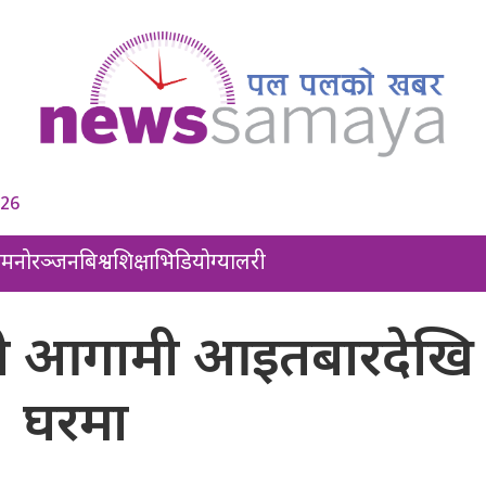
026
ल
मनोरञ्जन
बिश्व
शिक्षा
भिडियो
ग्यालरी
ानी आगामी आइतबारदेखि
घरमा