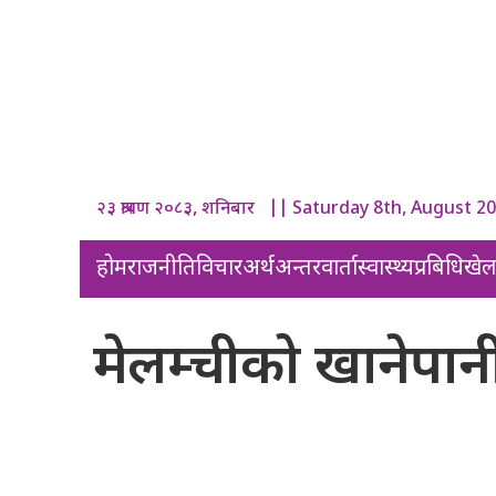
२३ श्रावण २०८३, शनिबार || Saturday 8th, August 2
होम
राजनीति
विचार
अर्थ
अन्तरवार्ता
स्वास्थ्य
प्रबिधि
खे
मेलम्चीको खानेप