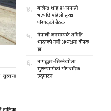
प्रधानमन्त्री
४.
बालेन्द्र शाह
भएपछि पहिलो सुरक्षा
परिषद्को बैठक
समिति
५.
नेपाली जनसम्पर्क
भारतको नयाँ अध्यक्षमा दीपक
झा
६.
नागढुङ्गा–सिस्नेखोला
औपचारिक
सुरुङमार्गको
उद्घाटन
ट सुरुङमा
ने तालिका