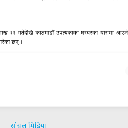
ी वैशाख ११ गतेदेखि काठमाडौँ उपत्यकाका घरघरका धारामा आउ
रेका छन् ।
सोसल मिडिया