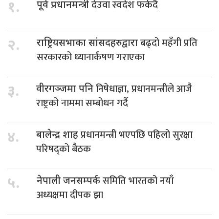
देउवा स्वदेश फर्कदै
१.
पूर्व प्रधानमन्त्री
बढ्दो महँगी प्रति
२.
राष्ट्रियसभाका सांसदहरुद्वारा
सरकारको ध्यानार्कषण गराएका
निषेधाज्ञा, प्रधानमन्त्रीले आजै
३.
वीरगञ्जमा पनि
राष्ट्रको नाममा सम्बोधन गर्दै
प्रधानमन्त्री भएपछि पहिलो सुरक्षा
४.
बालेन्द्र शाह
परिषद्को बैठक
समिति भारतको नयाँ
५.
नेपाली जनसम्पर्क
अध्यक्षमा दीपक झा