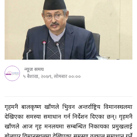
न्यूज समय
५ बैशाख, २०७९, सोमबार ००:००
गृहमन्त्री बालकृष्ण खाँणले त्रिभुवन अन्तर्राष्ट्रिय विमानस्थलमा
देखिएका समस्या समाधान गर्न निर्देशन दिएका छन्। गृहमन्त्री
खाँणले आज गृह मन्त्रालयमा सम्बन्धित निकायका प्रमुखलाई
बोलाएर विमानस्थलमा देखिएका समस्या तत्काल समाधान गर्ने