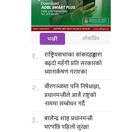
लोकप्रिय
भर्खरै
१.
राष्ट्रियसभाका सांसदहरुद्वारा
बढ्दो महँगी प्रति सरकारको
ध्यानार्कषण गराएका
निषेधाज्ञा,
२.
वीरगञ्जमा पनि
प्रधानमन्त्रीले आजै राष्ट्रको
नाममा सम्बोधन गर्दै
प्रधानमन्त्री
३.
बालेन्द्र शाह
भएपछि पहिलो सुरक्षा