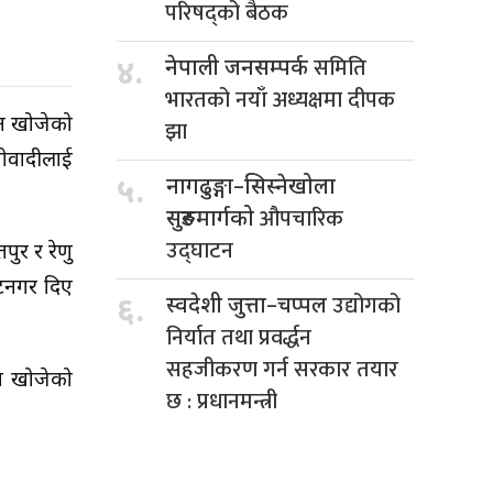
परिषद्को बैठक
समिति
४.
नेपाली जनसम्पर्क
भारतको नयाँ अध्यक्षमा दीपक
िन खोजेको
झा
ाओवादीलाई
५.
नागढुङ्गा–सिस्नेखोला
औपचारिक
सुरुङमार्गको
उद्घाटन
ुर र रेणु
ाटनगर दिए
उद्योगको
६.
स्वदेशी जुत्ता–चप्पल
निर्यात तथा प्रवर्द्धन
सहजीकरण गर्न सरकार तयार
्न खोजेको
छ : प्रधानमन्त्री