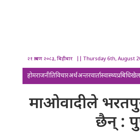
२१ श्रावण २०८३, बिहीबार || Thursday 6th, August 
होम
राजनीति
विचार
अर्थ
अन्तरवार्ता
स्वास्थ्य
प्रबिधि
खे
माओवादीले भरतपुर
छैन् : 