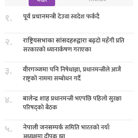
भर्खरै
देउवा स्वदेश फर्कदै
१.
पूर्व प्रधानमन्त्री
बढ्दो महँगी प्रति
२.
राष्ट्रियसभाका सांसदहरुद्वारा
सरकारको ध्यानार्कषण गराएका
निषेधाज्ञा, प्रधानमन्त्रीले आजै
३.
वीरगञ्जमा पनि
राष्ट्रको नाममा सम्बोधन गर्दै
प्रधानमन्त्री भएपछि पहिलो सुरक्षा
४.
बालेन्द्र शाह
परिषद्को बैठक
समिति भारतको नयाँ
५.
नेपाली जनसम्पर्क
अध्यक्षमा दीपक झा