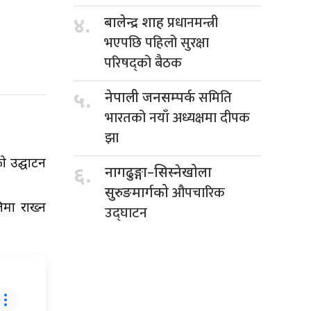
प्रधानमन्त्री
४.
बालेन्द्र शाह
भएपछि पहिलो सुरक्षा
परिषद्को बैठक
समिति
५.
नेपाली जनसम्पर्क
भारतको नयाँ अध्यक्षमा दीपक
झा
ो उद्घाटन
६.
नागढुङ्गा–सिस्नेखोला
औपचारिक
सुरुङमार्गको
िमा राख्न
उद्घाटन