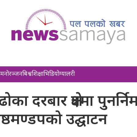
ल
मनोरञ्जन
बिश्व
शिक्षा
भिडियो
ग्यालरी
ढोका दरबार क्षेत्रमा पुनर्निर
्ठमण्डपको उद्घाटन