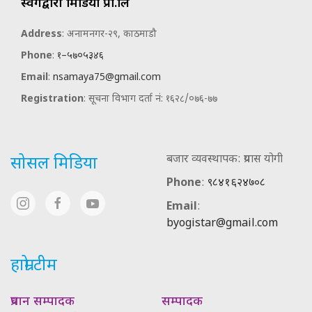
स्वर्गद्वारी मिडिया प्रा.लि
Address
: अनामनगर-२९, काठमाडौ
Phone
:
१–५७०५३४६
Email
:
nsamaya75@gmail.com
Registration
: सूचना विभाग दर्ता नं: १६२८/०७६-७७
बजार व्यवस्थापक: प्रयास योगी
सोसल मिडिया
Phone
:
९८४१६२४७०८
Email
:
byogistar@gmail.com
हाम्रो टीम
प्रधान सम्पादक
सम्पादक