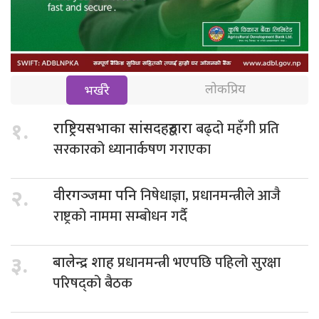
लोकप्रिय
भर्खरै
बढ्दो महँगी प्रति
१.
राष्ट्रियसभाका सांसदहरुद्वारा
सरकारको ध्यानार्कषण गराएका
निषेधाज्ञा, प्रधानमन्त्रीले आजै
२.
वीरगञ्जमा पनि
राष्ट्रको नाममा सम्बोधन गर्दै
प्रधानमन्त्री भएपछि पहिलो सुरक्षा
३.
बालेन्द्र शाह
परिषद्को बैठक