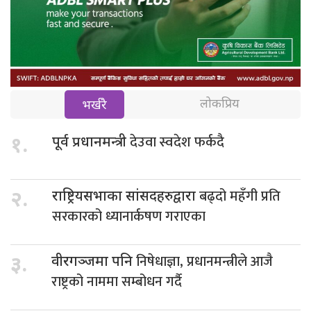
लोकप्रिय
भर्खरै
देउवा स्वदेश फर्कदै
१.
पूर्व प्रधानमन्त्री
बढ्दो महँगी प्रति
२.
राष्ट्रियसभाका सांसदहरुद्वारा
सरकारको ध्यानार्कषण गराएका
निषेधाज्ञा, प्रधानमन्त्रीले आजै
३.
वीरगञ्जमा पनि
राष्ट्रको नाममा सम्बोधन गर्दै