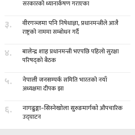
सरकारको ध्यानार्कषण गराएका
निषेधाज्ञा, प्रधानमन्त्रीले आजै
३.
वीरगञ्जमा पनि
राष्ट्रको नाममा सम्बोधन गर्दै
प्रधानमन्त्री भएपछि पहिलो सुरक्षा
४.
बालेन्द्र शाह
परिषद्को बैठक
समिति भारतको नयाँ
५.
नेपाली जनसम्पर्क
अध्यक्षमा दीपक झा
औपचारिक
६.
नागढुङ्गा–सिस्नेखोला सुरुङमार्गको
उद्घाटन