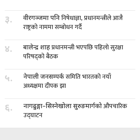
निषेधाज्ञा, प्रधानमन्त्रीले आजै
३.
वीरगञ्जमा पनि
राष्ट्रको नाममा सम्बोधन गर्दै
प्रधानमन्त्री भएपछि पहिलो सुरक्षा
४.
बालेन्द्र शाह
परिषद्को बैठक
समिति भारतको नयाँ
५.
नेपाली जनसम्पर्क
अध्यक्षमा दीपक झा
औपचारिक
६.
नागढुङ्गा–सिस्नेखोला सुरुङमार्गको
उद्घाटन