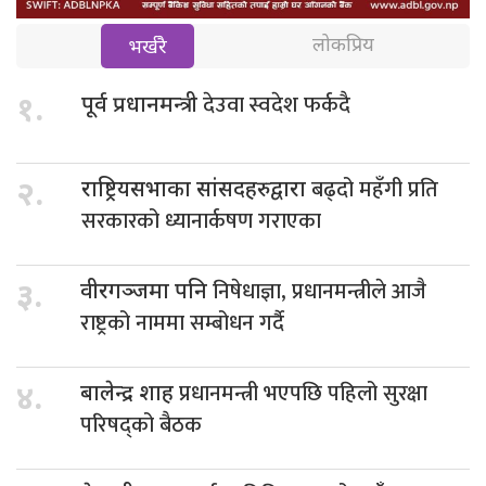
लोकप्रिय
भर्खरै
देउवा स्वदेश फर्कदै
१.
पूर्व प्रधानमन्त्री
बढ्दो महँगी प्रति
२.
राष्ट्रियसभाका सांसदहरुद्वारा
सरकारको ध्यानार्कषण गराएका
निषेधाज्ञा, प्रधानमन्त्रीले आजै
३.
वीरगञ्जमा पनि
राष्ट्रको नाममा सम्बोधन गर्दै
प्रधानमन्त्री भएपछि पहिलो सुरक्षा
४.
बालेन्द्र शाह
परिषद्को बैठक