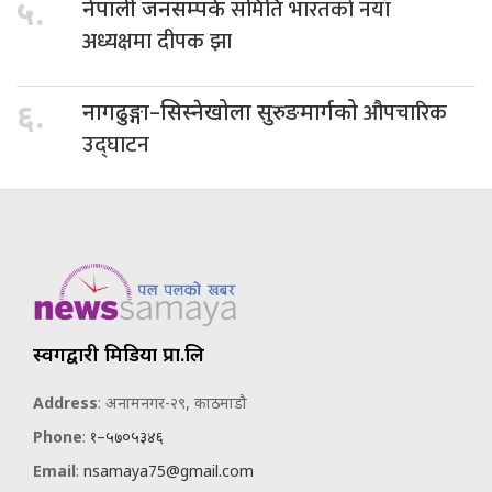
समिति भारतको नयाँ
५.
नेपाली जनसम्पर्क
अध्यक्षमा दीपक झा
औपचारिक
६.
नागढुङ्गा–सिस्नेखोला सुरुङमार्गको
उद्घाटन
स्वर्गद्वारी मिडिया प्रा.लि
Address
: अनामनगर-२९, काठमाडौ
Phone
:
१–५७०५३४६
Email
:
nsamaya75@gmail.com