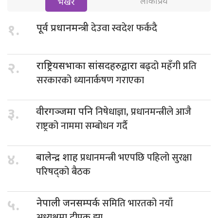
लोकप्रिय
भर्खरै
देउवा स्वदेश फर्कदै
१.
पूर्व प्रधानमन्त्री
बढ्दो महँगी प्रति
२.
राष्ट्रियसभाका सांसदहरुद्वारा
सरकारको ध्यानार्कषण गराएका
निषेधाज्ञा, प्रधानमन्त्रीले आजै
३.
वीरगञ्जमा पनि
राष्ट्रको नाममा सम्बोधन गर्दै
प्रधानमन्त्री भएपछि पहिलो सुरक्षा
४.
बालेन्द्र शाह
परिषद्को बैठक
समिति भारतको नयाँ
५.
नेपाली जनसम्पर्क
अध्यक्षमा दीपक झा