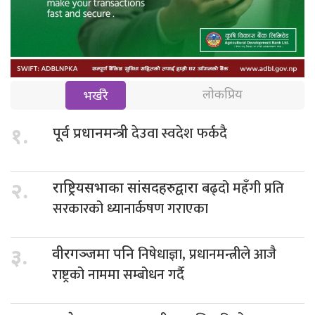
लोकप्रिय
भर्खरै
देउवा स्वदेश फर्कदै
१.
पूर्व प्रधानमन्त्री
बढ्दो महँगी प्रति
२.
राष्ट्रियसभाका सांसदहरुद्वारा
सरकारको ध्यानार्कषण गराएका
निषेधाज्ञा, प्रधानमन्त्रीले आजै
३.
वीरगञ्जमा पनि
राष्ट्रको नाममा सम्बोधन गर्दै