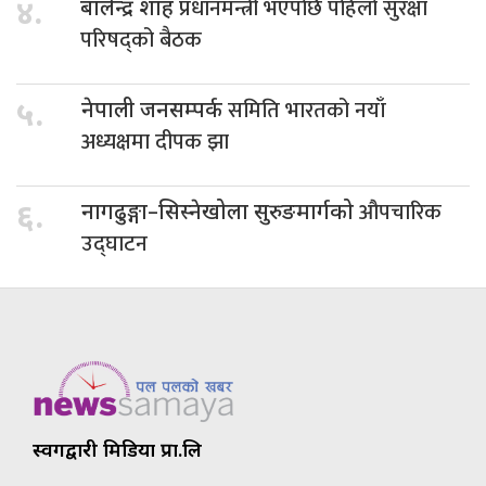
प्रधानमन्त्री भएपछि पहिलो सुरक्षा
४.
बालेन्द्र शाह
परिषद्को बैठक
समिति भारतको नयाँ
५.
नेपाली जनसम्पर्क
अध्यक्षमा दीपक झा
औपचारिक
६.
नागढुङ्गा–सिस्नेखोला सुरुङमार्गको
उद्घाटन
स्वर्गद्वारी मिडिया प्रा.लि