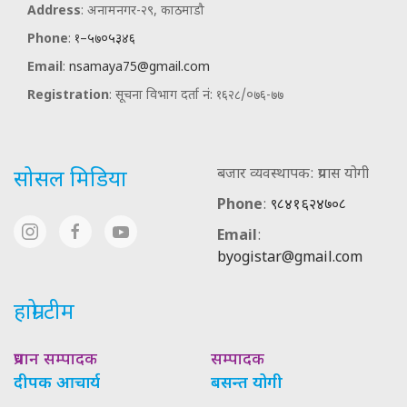
Address
: अनामनगर-२९, काठमाडौ
Phone
:
१–५७०५३४६
Email
:
nsamaya75@gmail.com
Registration
: सूचना विभाग दर्ता नं: १६२८/०७६-७७
बजार व्यवस्थापक: प्रयास योगी
सोसल मिडिया
Phone
:
९८४१६२४७०८
Email
:
byogistar@gmail.com
हाम्रो टीम
प्रधान सम्पादक
सम्पादक
दीपक आचार्य
बसन्त योगी