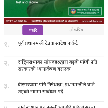
लोकप्रिय
भर्खरै
देउवा स्वदेश फर्कदै
१.
पूर्व प्रधानमन्त्री
बढ्दो महँगी प्रति
२.
राष्ट्रियसभाका सांसदहरुद्वारा
सरकारको ध्यानार्कषण गराएका
निषेधाज्ञा, प्रधानमन्त्रीले आजै
३.
वीरगञ्जमा पनि
राष्ट्रको नाममा सम्बोधन गर्दै
प्रधानमन्त्री भएपछि पहिलो सुरक्षा
बालेन्द्र शाह