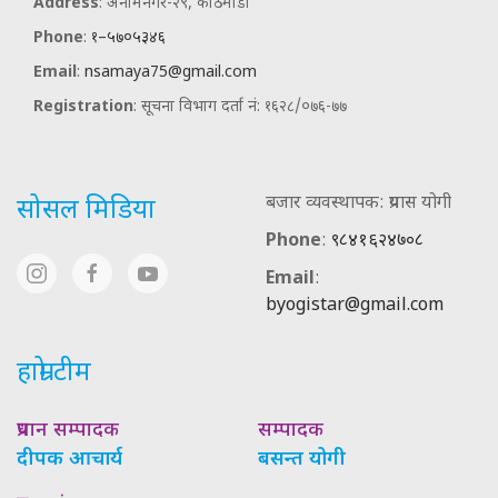
Address
: अनामनगर-२९, काठमाडौ
Phone
:
१–५७०५३४६
Email
:
nsamaya75@gmail.com
Registration
: सूचना विभाग दर्ता नं: १६२८/०७६-७७
बजार व्यवस्थापक: प्रयास योगी
सोसल मिडिया
Phone
:
९८४१६२४७०८
Email
:
byogistar@gmail.com
हाम्रो टीम
प्रधान सम्पादक
सम्पादक
दीपक आचार्य
बसन्त योगी