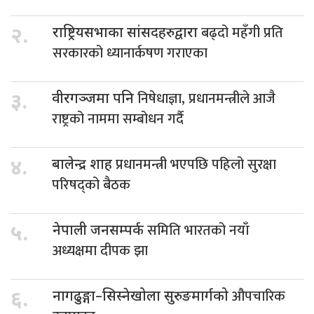
बढ्दो महँगी प्रति
२.
राष्ट्रियसभाका सांसदहरुद्वारा
सरकारको ध्यानार्कषण गराएका
निषेधाज्ञा, प्रधानमन्त्रीले आजै
३.
वीरगञ्जमा पनि
राष्ट्रको नाममा सम्बोधन गर्दै
प्रधानमन्त्री भएपछि पहिलो सुरक्षा
४.
बालेन्द्र शाह
परिषद्को बैठक
समिति भारतको नयाँ
५.
नेपाली जनसम्पर्क
अध्यक्षमा दीपक झा
औपचारिक
६.
नागढुङ्गा–सिस्नेखोला सुरुङमार्गको