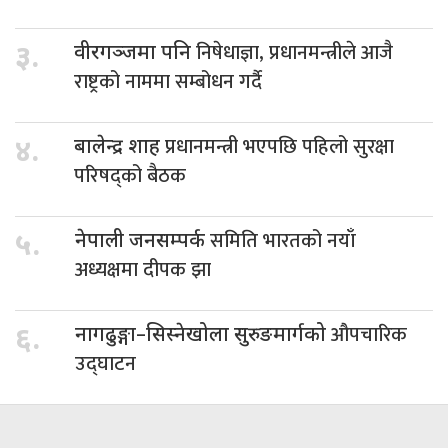
निषेधाज्ञा, प्रधानमन्त्रीले आजै
३.
वीरगञ्जमा पनि
राष्ट्रको नाममा सम्बोधन गर्दै
प्रधानमन्त्री भएपछि पहिलो सुरक्षा
४.
बालेन्द्र शाह
परिषद्को बैठक
समिति भारतको नयाँ
५.
नेपाली जनसम्पर्क
अध्यक्षमा दीपक झा
औपचारिक
६.
नागढुङ्गा–सिस्नेखोला सुरुङमार्गको
उद्घाटन