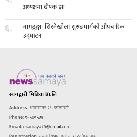
५.
अध्यक्षमा दीपक झा
औपचारिक
६.
नागढुङ्गा–सिस्नेखोला सुरुङमार्गको
उद्घाटन
स्वर्गद्वारी मिडिया प्रा.लि
Address
: अनामनगर-२९, काठमाडौ
Phone
:
१–५७०५३४६
Email
:
nsamaya75@gmail.com
Registration
: सूचना विभाग दर्ता नं: १६२८/०७६-७७