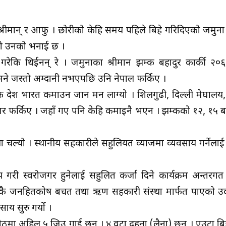
रीमान् र आफु । छोरीको केहि समय पहिले बिहे गरिदिएको जमुना 
को उनको भनाई छ ।
ि गरेकि थिईनन् रे । जमुनाका श्रीमान झम्क बहादुर कार्की २
े जस्तो अम्दानी नभएपछि उनि नेपाल फर्किए ।
ी देश भारत कमाउन जान मन लाग्यो । शिलगुढी, दिल्ली मेघालय
घर फर्किए । जहाँ गए पनि केहि कमाइनै भएन । झम्कको १२, १५ बर्ष 
ला चल्यो । स्थानीय सहकारीले सहुलियत व्याजमा व्यवसाय गर्नेला
 गरी स्वरोजगर हुनेलाई सहुलित कर्जा दिने कार्यक्रम अन्तरग
तीकै जनहितकोष बचत तथा ऋण सहकारी संस्था मार्फत पाएको उक
य सुरु गर्यो ।
ठमा अहिल ५ जिउ गाई छन् । ४ वटा दुहुना (लैना) छन् । एउटा बि