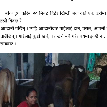
छ । बाँकी दुध करिब २० मिनेट हिडेर खिम्ती बजारको एक डेरीम
िटरले बिक्छ रे ।
ि आम्दानी गर्छिन् । त्यहि आम्दानीबाट गाईलाई दान, पराल, आफ्नो
ताउँछिन् । गाईलाई कुडों खर्च, घर खर्च सवै गरेर बर्षमा झण्डै २
वसायबाट ।