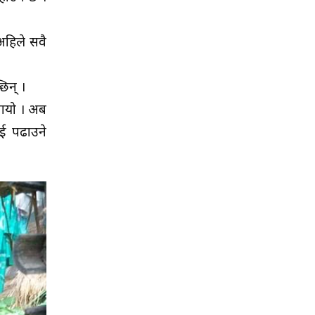
 अहिले सवै
िन् ।
 गयो । अब
ाई पढाउने