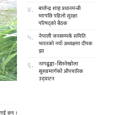
प्रधानमन्त्री
४.
बालेन्द्र शाह
भएपछि पहिलो सुरक्षा
परिषद्को बैठक
समिति
५.
नेपाली जनसम्पर्क
भारतको नयाँ अध्यक्षमा दीपक
झा
६.
नागढुङ्गा–सिस्नेखोला
औपचारिक
सुरुङमार्गको
उद्घाटन
गाई छन् ।