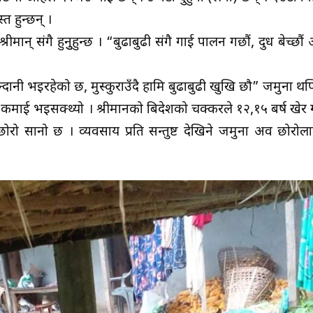
त हुन्छन् ।
्रीमान् संगै हुनुुहुन्छ । “बुढाबुढी संगै गाई पालन गछौं, दुध बेच्छौं
दानी भइरहेको छ, मुस्कुराउँदै हामि बुढाबुढी खुखि छौ” जमुना थप्छ
रै कमाई भइसक्थ्यो । श्रीमानको बिदेशको चक्करले १२,१५ बर्ष खेर
छोरो सानो छ । व्यवसाय प्रति सन्तुष्ट देखिने जमुना अव छोरोल