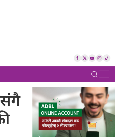
संगै
की