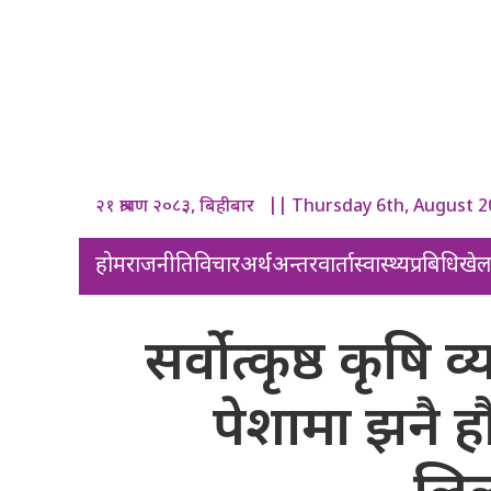
२१ श्रावण २०८३, बिहीबार || Thursday 6th, August 
होम
राजनीति
विचार
अर्थ
अन्तरवार्ता
स्वास्थ्य
प्रबिधि
खे
सर्वोत्कृष्ठ कृषि
पेशामा झनै ह