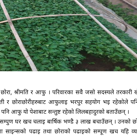
ोरा, श्रीमति र आफु । परिवारका सवै जसो सदस्यले तरकारी ख
मती र छोराछोरीहरुबाट आफुलाई भरपुर सहयोग भई रहेकोले पन
 पनि आफु यो पेशाबाट सन्तुष्ट रहेको लिलबहादुरको बताउँछन् ।
 सम्पुर्ण घर खर्च चलाई बार्षिक भण्डै ३ लाख बचाउँछन् । उनको छ
ा साईन्सको पढाई तथा छोराको पढाईको सम्पूर्ण खर्च यहि व्