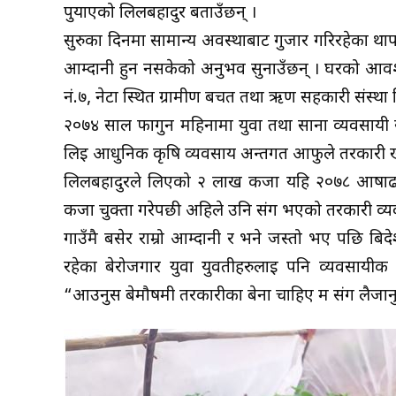
पुर्याएको लिलबहादुर बताउँछन् ।
सुरुका दिनमा सामान्य अवस्थाबाट गुजार गरिरहेका थापाल
आम्दानी हुन नसकेको अनुभव सुनाउँछन् । घरको आवश्यक
नं.७, नेटा स्थित ग्रामीण बचत तथा ऋण सहकारी संस्थ
२०७४ साल फागुन महिनामा युवा तथा साना व्यवसायी 
लिई आधुनिक कृषि व्यवसाय अन्तर्गत आफुले तरकारी ख
लिलबहादुरले लिएको २ लाख कर्जा यहि २०७८ आषाढ म
कर्जा चुक्ता गरेपछी अहिले उनि संग भएको तरकारी व्
गाउँमै बसेर राम्रो आम्दानी र भने जस्तो भए पछि बिद
रहेका बेरोजगार युवा युवतीहरुलाई पनि व्यवसायीक 
“आउनुस बेमौषमी तरकारीका बेर्ना चाहिए म संग लैजानुस