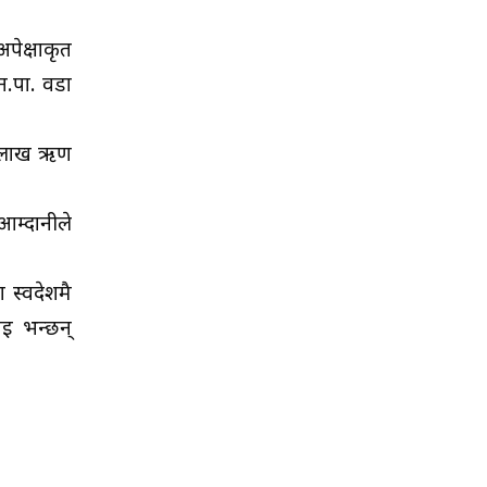
अपेक्षाकृत
न.पा. वडा
 २ लाख ऋण
म्दानीले
 स्वदेशमै
ाई भन्छन्