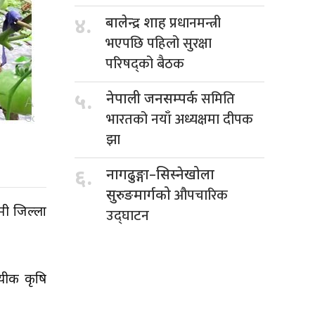
प्रधानमन्त्री
४.
बालेन्द्र शाह
भएपछि पहिलो सुरक्षा
परिषद्को बैठक
समिति
५.
नेपाली जनसम्पर्क
भारतको नयाँ अध्यक्षमा दीपक
झा
६.
नागढुङ्गा–सिस्नेखोला
औपचारिक
सुरुङमार्गको
मी जिल्ला
उद्घाटन
ायीक कृषि