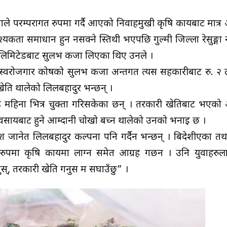
े परम्परागत रुपमा गर्दै आएको निर्वाहमुखी कृषि कार्यबाट मात्र 
ता समाधान हुन नसक्ने स्तिथी भएपछि गुल्मी जिल्ला रेसुङ्गा 
ा लिमिटेडबाट सुलभ कर्जा लिएका थिए उनले ।
स्वरोजगार कोषको सुलभ कर्जा अन्तर्गत त्यस सहकारीबाट रु.
ेति थालेको लिलबहादुर भन्छन् ।
हिना भित्र चुक्ता गरिसकेका छन् । तरकारी खेतिबाट भएको आ
यवसायबाट हुने आम्दानी चोखो बच्न थालेको उनको भनाई छ ।
ेश जानेत लिलबहादुर कल्पना पनि गर्दैन भन्छन् । बिदेशीएका तथा
रुपमा कृषि कार्यमा लाग्न समेत आग्रह गर्छन । उनि युवाहरुल
्, तरकारी खेति गर्नुस म सघाउँछु” ।