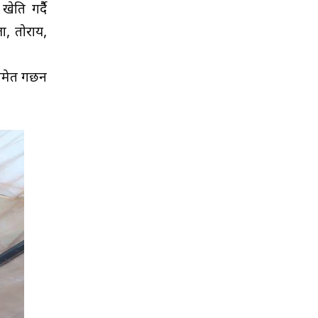
ति गर्दैै
ा, तोराय,
मेत गर्छन