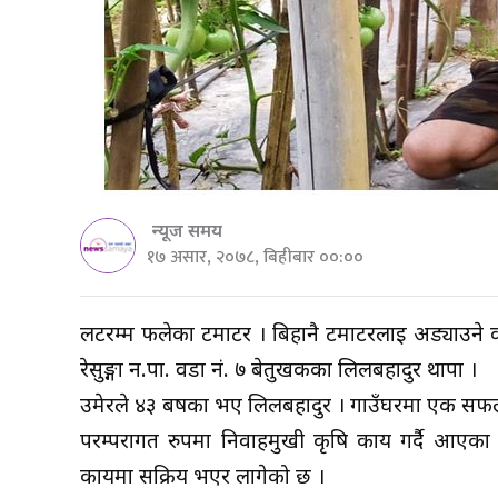
न्यूज समय
१७ असार, २०७८, बिहीबार ००:००
लटरम्म फलेका टमाटर । बिहानै टमाटरलाई अड्याउने काठ
रेसुङ्गा न.पा. वडा नं. ७ बेतुखर्कका लिलबहादुर थापा ।
उमेरले ४३ बर्षका भए लिलबहादुर । गाउँघरमा एक सफल
परम्परागत रुपमा निर्वाहमुखी कृषि कार्य गर्दै आ
कार्यमा सक्रिय भएर लागेको छ ।