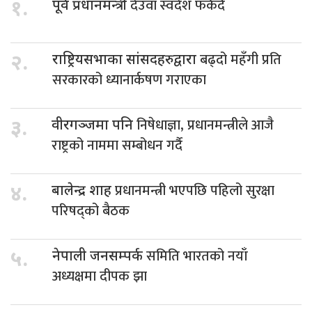
देउवा स्वदेश फर्कदै
१.
पूर्व प्रधानमन्त्री
बढ्दो महँगी प्रति
२.
राष्ट्रियसभाका सांसदहरुद्वारा
सरकारको ध्यानार्कषण गराएका
निषेधाज्ञा, प्रधानमन्त्रीले आजै
३.
वीरगञ्जमा पनि
राष्ट्रको नाममा सम्बोधन गर्दै
प्रधानमन्त्री भएपछि पहिलो सुरक्षा
४.
बालेन्द्र शाह
परिषद्को बैठक
समिति भारतको नयाँ
५.
नेपाली जनसम्पर्क
अध्यक्षमा दीपक झा