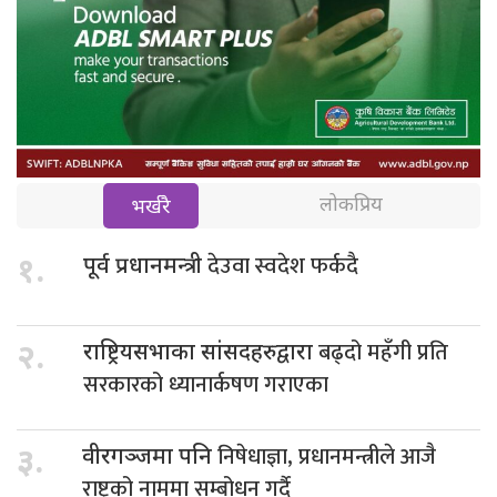
लोकप्रिय
भर्खरै
देउवा स्वदेश फर्कदै
१.
पूर्व प्रधानमन्त्री
बढ्दो महँगी प्रति
२.
राष्ट्रियसभाका सांसदहरुद्वारा
सरकारको ध्यानार्कषण गराएका
निषेधाज्ञा, प्रधानमन्त्रीले आजै
३.
वीरगञ्जमा पनि
राष्ट्रको नाममा सम्बोधन गर्दै