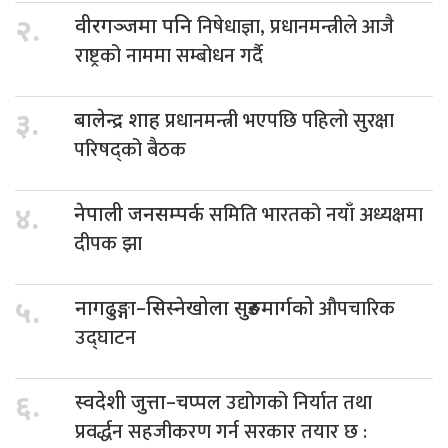
निषेधाज्ञा, प्रधानमन्त्रीले आजै
२.
वीरगञ्जमा पनि
राष्ट्रको नाममा सम्बोधन गर्दै
प्रधानमन्त्री भएपछि पहिलो सुरक्षा
३.
बालेन्द्र शाह
परिषद्को बैठक
समिति भारतको नयाँ अध्यक्षमा
४.
नेपाली जनसम्पर्क
दीपक झा
औपचारिक
५.
नागढुङ्गा–सिस्नेखोला सुरुङमार्गको
उद्घाटन
उद्योगको निर्यात तथा
६.
स्वदेशी जुत्ता–चप्पल
प्रवर्द्धन सहजीकरण गर्न सरकार तयार छ :