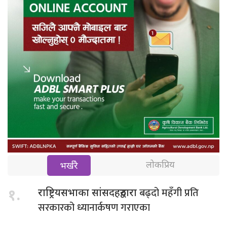
लोकप्रिय
भर्खरै
बढ्दो महँगी प्रति
१.
राष्ट्रियसभाका सांसदहरुद्वारा
सरकारको ध्यानार्कषण गराएका