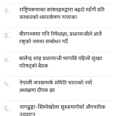
बढ्दो महँगी प्रति
२.
राष्ट्रियसभाका सांसदहरुद्वारा
सरकारको ध्यानार्कषण गराएका
निषेधाज्ञा, प्रधानमन्त्रीले आजै
३.
वीरगञ्जमा पनि
राष्ट्रको नाममा सम्बोधन गर्दै
प्रधानमन्त्री भएपछि पहिलो सुरक्षा
४.
बालेन्द्र शाह
परिषद्को बैठक
समिति भारतको नयाँ
५.
नेपाली जनसम्पर्क
अध्यक्षमा दीपक झा
औपचारिक
६.
नागढुङ्गा–सिस्नेखोला सुरुङमार्गको
उद्घाटन