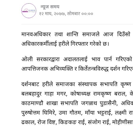
न्यूज समय
१२ माघ, २०७७, सोमबार ००:००
मानवअधिकार तथा शान्ति समाजले आज दिउँसो प्रधा
अधिकारकर्मीलाई प्रहरीले गिरफ्तार गरेको छ।
ओली सरकारद्वारा अदालतलाई प्रभाव पार्न गरिएको दुष्प्र
आपत्तिजनक अभिव्यक्ति र किर्तेतन्त्रविरुद्ध प्रदर्शन
प्रदर्शनबाट प्रहरीले समाजका संस्थापक सभापति कृष
बलबहादुर गाहा मगर, कोषाध्यक्ष रामकृष्ण बराल, के
काठमाण्डौ शाखा सभापति जगन्नाथ पुडासैनी, अधिकार
पुरुषोत्तम घिमिरे, उमा गौतम, माँया भट्टराई, लक्ष
ढकाल, रोज विष्ट, किङकङ राई, संजोग राई, मोहीणीप्र