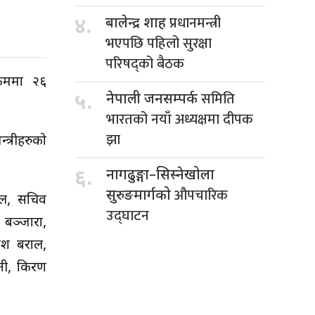
प्रधानमन्त्री
४.
बालेन्द्र शाह
भएपछि पहिलो सुरक्षा
परिषद्को बैठक
्रममा २६
समिति
५.
नेपाली जनसम्पर्क
भारतको नयाँ अध्यक्षमा दीपक
झा
्त्रीहरुको
६.
नागढुङ्गा–सिस्नेखोला
औपचारिक
सुरुङमार्गको
डेल, सचिव
उद्घाटन
 बञ्जारा,
मेश बराल,
ैनी, किरण