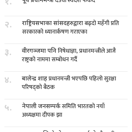
देउवा स्वदेश फर्कदै
१.
पूर्व प्रधानमन्त्री
बढ्दो महँगी प्रति
२.
राष्ट्रियसभाका सांसदहरुद्वारा
सरकारको ध्यानार्कषण गराएका
निषेधाज्ञा, प्रधानमन्त्रीले आजै
३.
वीरगञ्जमा पनि
राष्ट्रको नाममा सम्बोधन गर्दै
प्रधानमन्त्री भएपछि पहिलो सुरक्षा
४.
बालेन्द्र शाह
परिषद्को बैठक
समिति भारतको नयाँ
५.
नेपाली जनसम्पर्क
अध्यक्षमा दीपक झा