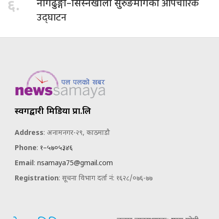
औपचारिक
६.
नागढुङ्गा–सिस्नेखोला सुरुङमार्गको
उद्घाटन
स्वर्गद्वारी मिडिया प्रा.लि
Address
: अनामनगर-२९, काठमाडौ
Phone
:
१–५७०५३४६
Email
:
nsamaya75@gmail.com
Registration
: सूचना विभाग दर्ता नं: १६२८/०७६-७७