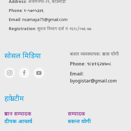
Address
: अनामनगर-२९, काठमाडौ
Phone
:
१–५७०५३४६
Email
:
nsamaya75@gmail.com
Registration
: सूचना विभाग दर्ता नं: १६२८/०७६-७७
बजार व्यवस्थापक: प्रयास योगी
सोसल मिडिया
Phone
:
९८४१६२४७०८
Email
:
byogistar@gmail.com
हाम्रो टीम
प्रधान सम्पादक
सम्पादक
दीपक आचार्य
बसन्त योगी