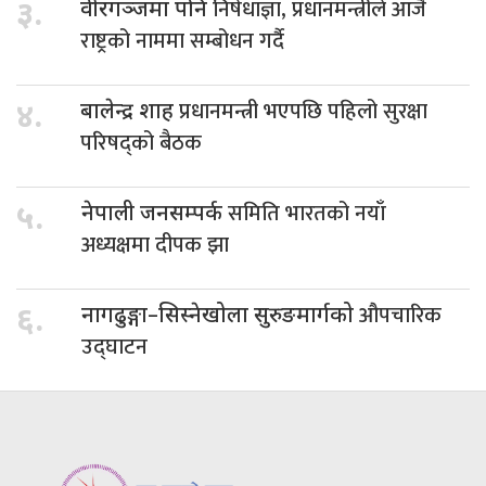
निषेधाज्ञा, प्रधानमन्त्रीले आजै
३.
वीरगञ्जमा पनि
राष्ट्रको नाममा सम्बोधन गर्दै
प्रधानमन्त्री भएपछि पहिलो सुरक्षा
४.
बालेन्द्र शाह
परिषद्को बैठक
समिति भारतको नयाँ
५.
नेपाली जनसम्पर्क
अध्यक्षमा दीपक झा
औपचारिक
६.
नागढुङ्गा–सिस्नेखोला सुरुङमार्गको
उद्घाटन