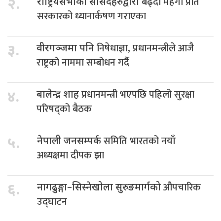
बढ्दो महँगी प्रति
२.
राष्ट्रियसभाका सांसदहरुद्वारा
सरकारको ध्यानार्कषण गराएका
निषेधाज्ञा, प्रधानमन्त्रीले आजै
३.
वीरगञ्जमा पनि
राष्ट्रको नाममा सम्बोधन गर्दै
प्रधानमन्त्री भएपछि पहिलो सुरक्षा
४.
बालेन्द्र शाह
परिषद्को बैठक
समिति भारतको नयाँ
५.
नेपाली जनसम्पर्क
अध्यक्षमा दीपक झा
औपचारिक
६.
नागढुङ्गा–सिस्नेखोला सुरुङमार्गको
उद्घाटन